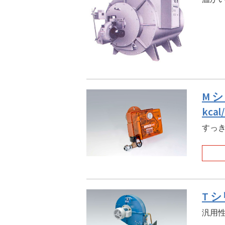
M 
kca
すっき
T シ
汎用