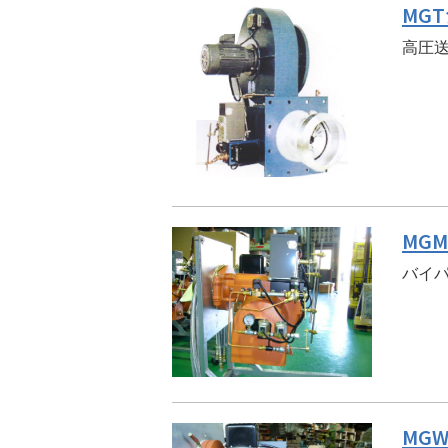
MG
高圧送
MG
バイ
MG