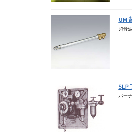
UM
超音
SL
バー