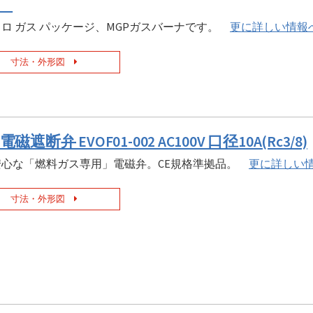
P
ロ ガス パッケージ、MGPガスバーナです。
更に詳しい情報
寸法・外形図
磁遮断弁 EVOF01-002 AC100V 口径10A(Rc3/8)
安心な「燃料ガス専用」電磁弁。CE規格準拠品。
更に詳しい
寸法・外形図