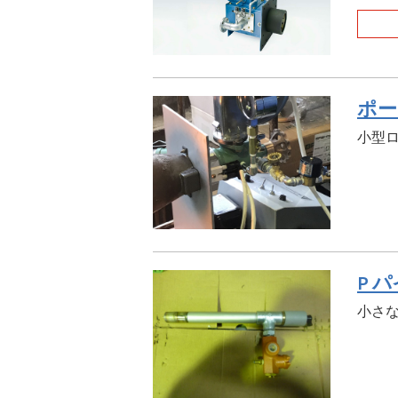
ポー
小型
P 
小さ