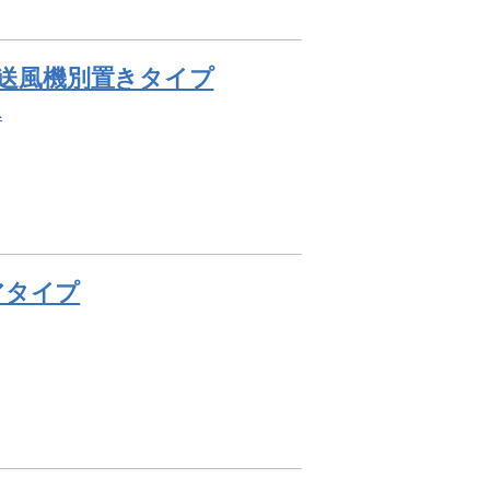
L/h 送風機別置きタイプ
へ
ロアタイプ