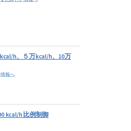
/h、５万kcal/h、10万
い情報へ
 kcal/h 比例制御