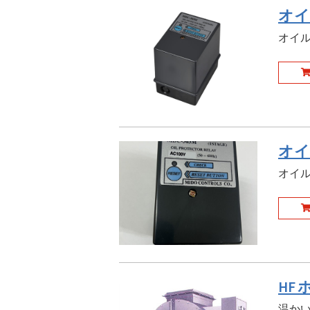
オイ
オイル
オイ
オイル
HF
温か