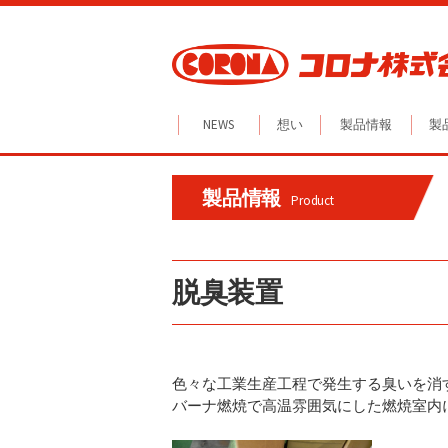
Skip
to
content
NEWS
想い
製品情報
製
製品情報
Product
脱臭装置
色々な工業生産工程で発生する臭いを消
バーナ燃焼で高温雰囲気にした燃焼室内