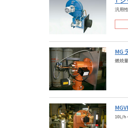
T シ
汎用
MG
燃焼
MG
10L