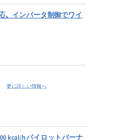
高負荷対応。インバータ制御でワイ
ナ。
更に詳しい情報へ
0 kcal/h パイロットバーナ