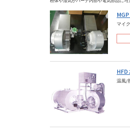
粉体や湿気がバーナ内部や電気部品に与
MG
マイク
HF
温風