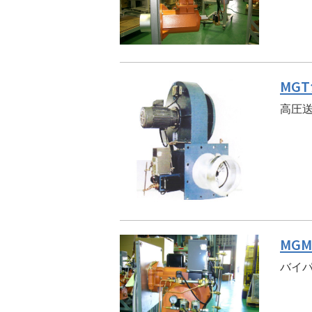
MG
高圧送
MG
バイ