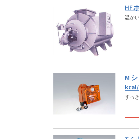
HF
温か
M 
kca
すっき