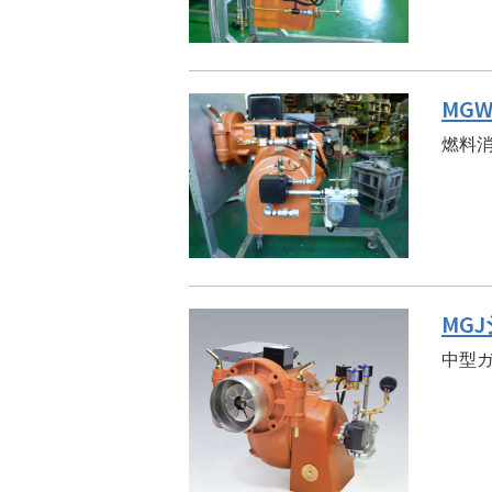
MG
燃料消
MGJ
中型