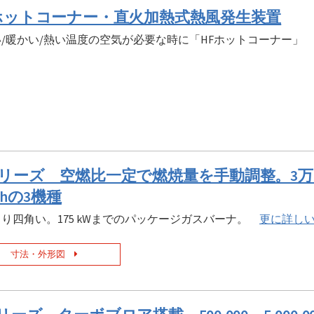
 ホットコーナー・直火加熱式熱風発生装置
い/暖かい/熱い温度の空気が必要な時に「HFホットコーナー
シリーズ 空燃比一定で燃焼量を手動調整。3万kcal
l/hの3機種
り四角い。175 kWまでのパッケージガスバーナ。
更に詳し
寸法・外形図