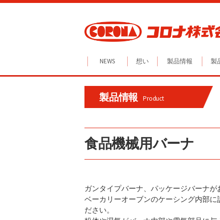
Skip
to
content
NEWS
想い
製品情報
製
製品情報
Product
食品機械用バーナ
ガンタイプバーナ、パッケージバーナが
ベーカリーオーブンのケーシング内部に
ださい。