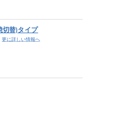
燃焼切替)タイプ
。
更に詳しい情報へ