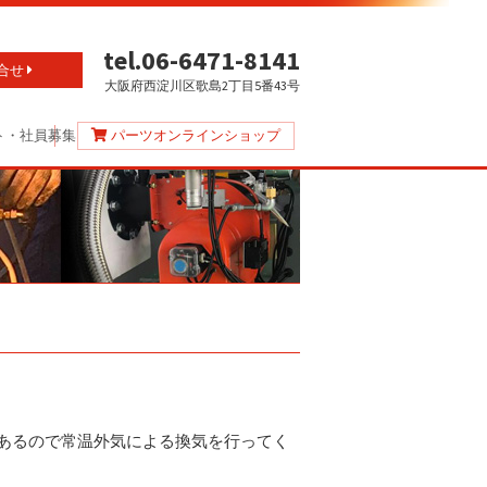
tel.06-6471-8141
合せ
大阪府西淀川区歌島2丁目5番43号
ト・社員募集
パーツオンラインショップ
あるので常温外気による換気を行ってく