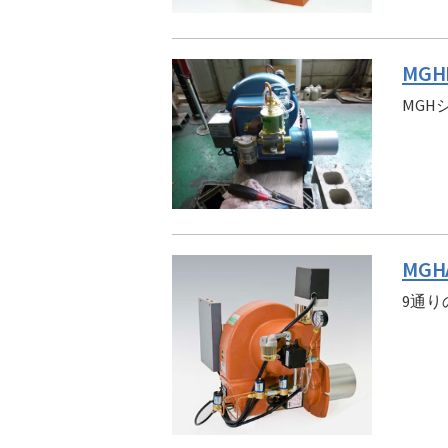
MGH
MG
MGH
9通