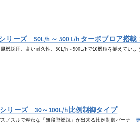
Tシリーズ 50L/h ～ 500 L/h ターボブロ
風機採用、高い耐久性、50L/h～500L/hで10機種を揃えてい
Mシリーズ 30～100L/h 比例制御タイプ
パスノズルで精密な「無段階燃焼」が出来る比例制御バーナ