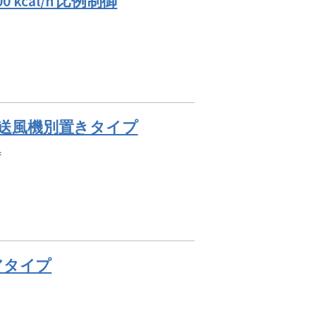
 kcal/h 比例制御
L/h 送風機別置きタイプ
へ
ロアタイプ