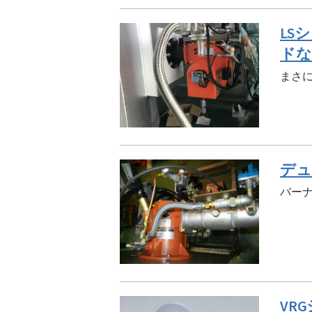
LS
ドな
まさ
デュ
バー
VR