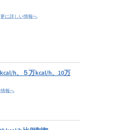
」
更に詳しい情報へ
/h、５万kcal/h、10万
い情報へ