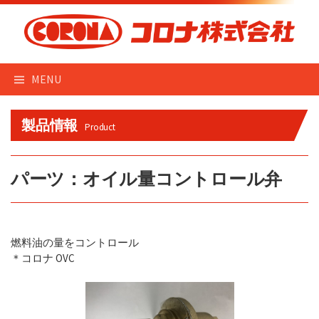
Skip
to
content
MENU
製品情報
Product
パーツ：オイル量コントロール弁
燃料油の量をコントロール
＊コロナ OVC