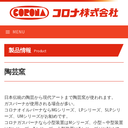
Skip
to
content
MENU
製品情報
Product
陶芸窯
日本伝統の陶芸から現代アートまで陶芸窯が使われます。
ガスバーナが使用される場合が多い。
コロナオイルバーナならMGシリーズ、LPシリーズ、SLPシリ
ーズ、UMシリーズがお勧めです。
コロナガスバーナなら小型装置はMシリーズ、小型～中型装置