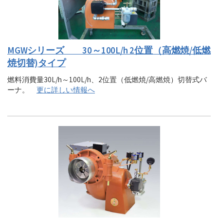
MGWシリーズ 30～100L/h 2位置（高燃焼/低燃
焼切替)タイプ
燃料消費量30L/h～100L/h、2位置（低燃焼/高燃焼）切替式バ
ーナ。
更に詳しい情報へ