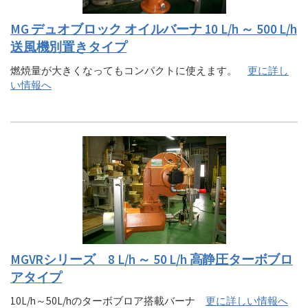
MG デュオブロック オイルバーナ 10 L/h ～ 500 L/h
送風機別置きタイプ
燃焼量が大きくなってもコンパクトに使えます。
更に詳し
い情報へ
MGVRシリーズ 8 L/h ～ 50 L/h 高静圧ターボブロ
アタイプ
10L/h～50L/hのターボブロア搭載バーナ
更に詳しい情報へ