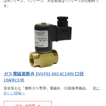
はNシリーズ、Tシリーズ、大型装置はTシリーズがお勧めで
す。
ガス電磁遮断弁 EVOF01-002 AC100V 口径
10A(Rc3/8)
安全安心な「燃料ガス専用」電磁弁。CE規格準拠品。
更に
詳しい情報へ
寸法・外形図