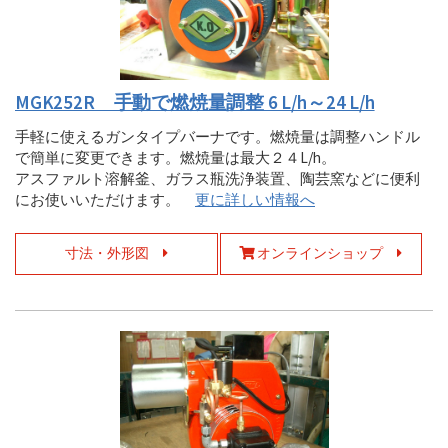
MGK252R 手動で燃焼量調整 6 L/h～24 L/h
手軽に使えるガンタイプバーナです。燃焼量は調整ハンドル
で簡単に変更できます。燃焼量は最大２４L/h。
アスファルト溶解釜、ガラス瓶洗浄装置、陶芸窯などに便利
にお使いいただけます。
更に詳しい情報へ
寸法・外形図
オンラインショップ