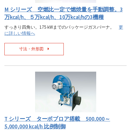
M シリーズ 空燃比一定で燃焼量を手動調整。3
万kcal/h、５万kcal/h、10万kcal/hの3機種
すっきり四角い。175 kWまでのパッケージガスバーナ。
更
に詳しい情報へ
寸法・外形図
T シリーズ ターボブロア搭載 500,000～
5,000,000 kcal/h 比例制御