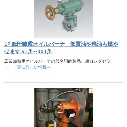
LP 低圧噴霧オイルバーナ 低質油や廃油も燃や
せます 5 L/h～30 L/h
工業加熱用オイルバーナの代名詞的製品。超ロングセラ
ー。
更に詳しい情報へ